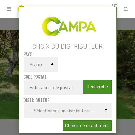
0
Accueil
/
Petits matériels
/
Transport VL
/
Bétaillères VL
CHOIX DU DISTRIBUTEUR
PAYS
CODE POSTAL
Recherche
DISTRIBUTEUR
BÉTAILLÈRES VL
Choisir ce distributeur