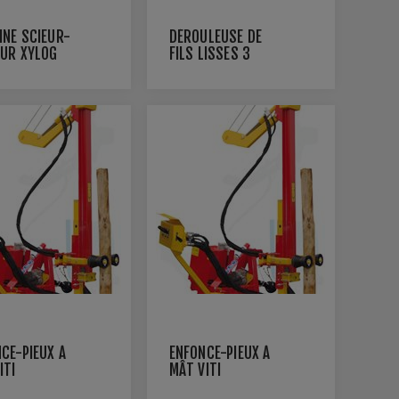
NÉ SCIEUR-
DÉROULEUSE DE
EUR XYLOG
FILS LISSES 3
TM
PLATEAUX
DEROULMATIC PX
CE-PIEUX À
ENFONCE-PIEUX À
ITI
MÂT VITI