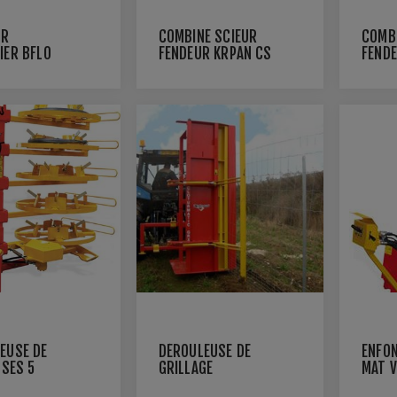
UR
COMBINÉ SCIEUR
COMBI
IER BFLO
FENDEUR KRPAN CS
FEND
42/18 M
410 
EUSE DE
DÉROULEUSE DE
ENFON
SSES 5
GRILLAGE
MAT V
UX
CLOTURMATIC GRX