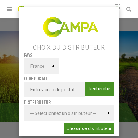
0
Accueil
/
Pièces et accessoires
/
Pièces Acc Tracteurs
/
Roues - Pneus - Accessoires
CHOIX DU DISTRIBUTEUR
PAYS
CODE POSTAL
Recherche
DISTRIBUTEUR
ROUES - PNEUS - ACCESSOIRES
Choisir ce distributeur